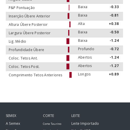
Baixa
-0.33
P&P Pontuação
Baixa
-0.81
Inserção Úbere Anterior
Alta
+0.38
Altura Úbere Posterior
Baixa
-0.50
Largura Úbere Posterior
Baixa
-1.24
Lig. Médio
Profundo
-0.72
Profundidade Úbere
Abertos
-1.24
Coloc. Tetos Ant.
Abertos
-1.27
Coloc. Tetos Post.
Longos
+0.89
Comprimento Tetos Anteriores
SEMEX
CORTE
LEITE
A Semex
Leite Importado
Corte Taurino