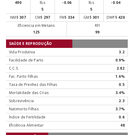
490
lbs
-0.06
lbs
-0.04
5
5
NM$
307
CM$
297
FM$
334
GM$
301
DWP$
420
Eficiencia em Metano
RFI
125
99
SAÚDE E REPRODUÇÃO
Vida Produtiva
3.2
Facilidade de Parto
0.9
C.C.S.
2.82
Fac. Parto Filhas
1.6
Taxa de Prenhez das Filhas
0.5
Mortalidade das Crias
3.4
Sobrevivência
2.3
Natimorto Filhas
3.7
Índice de Fertilidade
0.6
Eficiência Alimentar
48