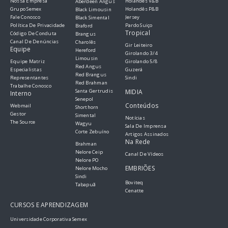
Nossa Empresa
Holandês V&B
Aberdeen Angus
Grupo Semex
Holandês P&B
Black Limousin
Fale Conosco
Jersey
Black Simental
Política De Privacidade
Pardo Suiço
Braford
Tropical
Código De Conduta
Brangus
Canal De Denúncias
Charolês
Gir Leiteiro
Equipe
Hereford
Girolando 3/4
Limousin
Equipe Matriz
Girolando 5/8
Red Angus
Especialistas
Guzerá
Red Brangus
Representantes
Sindi
Red Brahman
Trabalhe Conosco
Santa Gertrudis
MIDIA
Interno
Senepol
Conteúdos
Webmail
Shorthorn
Gestor
Simental
Notícias
The Source
Wagyu
Sala De Imprensa
Corte Zebuíno
Artigos Assinados
Na Rede
Brahman
Nelore Ceip
Canal De Vídeos
Nelore PO
EMBRIÕES
Nelore Mocho
Sindi
Boviteq
Tabapuã
Cenatte
CURSOS E APRENDIZAGEM
Universidade Corporativa Semex