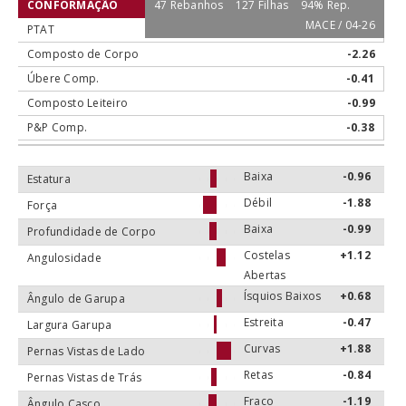
CONFORMAÇÃO
47 Rebanhos
127 Filhas
94% Rep.
MACE / 04-26
PTAT
-0.31
Composto de Corpo
-2.26
Úbere Comp.
-0.41
Composto Leiteiro
-0.99
P&P Comp.
-0.38
Baixa
-0.96
Estatura
Débil
-1.88
Força
Baixa
-0.99
Profundidade de Corpo
Costelas
+1.12
Angulosidade
Abertas
Ísquios Baixos
+0.68
Ângulo de Garupa
Estreita
-0.47
Largura Garupa
Curvas
+1.88
Pernas Vistas de Lado
Retas
-0.84
Pernas Vistas de Trás
Fraco
-1.19
Ângulo Casco