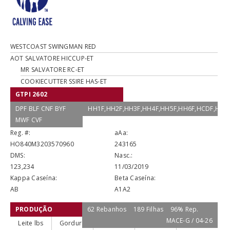
WESTCOAST SWINGMAN RED
AOT SALVATORE HICCUP-ET
MR SALVATORE RC-ET
COOKIECUTTER SSIRE HAS-ET
GTPI 2602
DPF BLF CNF BYF
HH1F,HH2F,HH3F,HH4F,HH5F,HH6F,HCDF,HM
MWF CVF
Reg. #:
aAa:
HO840M3203570960
243165
DMS:
Nasc.:
123,234
11/03/2019
Kappa Caseína:
Beta Caseína:
AB
A1A2
PRODUÇÃO
62 Rebanhos
189 Filhas
96% Rep.
MACE-G / 04-26
Leite lbs
Gordura
Gordura %
Proteína
Proteína %