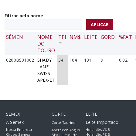
Filtrar pelo nome
SÊMEN
NOME
TPI
NM$
LEITE
GORD.
%FAT
DO
TOURO
0200BS01002
SHADY
34
104
131
9
0.02
LANE
SWISS
APEX-ET
SEMEX
CORTE
LEITE
A Semex
Leite Importado
Corte Taurino
Nossa Empresa
Holandês V&B
Aberdeen Angus
Grupo Semex
Holandês P&B
Black Limousin