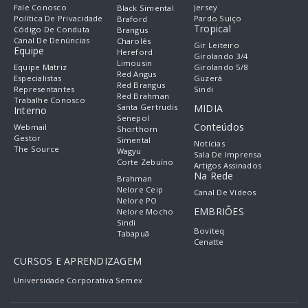
Fale Conosco
Jersey
Black Simental
Política De Privacidade
Pardo Suiço
Braford
Tropical
Código De Conduta
Brangus
Canal De Denúncias
Charolês
Gir Leiteiro
Equipe
Hereford
Girolando 3/4
Limousin
Equipe Matriz
Girolando 5/8
Red Angus
Especialistas
Guzerá
Red Brangus
Representantes
Sindi
Red Brahman
Trabalhe Conosco
Santa Gertrudis
MIDIA
Interno
Senepol
Conteúdos
Webmail
Shorthorn
Gestor
Simental
Notícias
The Source
Wagyu
Sala De Imprensa
Corte Zebuíno
Artigos Assinados
Na Rede
Brahman
Nelore Ceip
Canal De Vídeos
Nelore PO
EMBRIÕES
Nelore Mocho
Sindi
Boviteq
Tabapuã
Cenatte
CURSOS E APRENDIZAGEM
Universidade Corporativa Semex