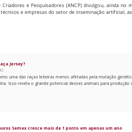
 Criadores e Pesquisadores (ANCP) divulgou, ainda no mê
écnicos e empresas do setor de inseminação artificial, a
Raça Jersey?
:45
»
como uma das raças leiteiras menos afetadas pela mutação genéti
eína. Isso revela o grande potencial desses animais para produção d
ouros Semex cresce mais de 1 ponto em apenas um ano