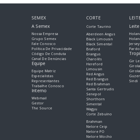
SEMEX
CORTE
LEIT
A Semex
Leit
Corte Taurino
Nossa Empresa
Holan
Aberdeen Angus
Grupo Semex
Holan
Black Limousin
Fale Conosco
Jersey
Black Simental
Política De Privacidade
Pardo
Braford
Tropi
Código De Conduta
Brangus
Canal De Denúncias
Charolês
Gir Le
Equipe
Hereford
Girol
Limousin
Equipe Matriz
Girol
Red Angus
Especialistas
Guzer
Red Brangus
Representantes
Sindi
Red Brahman
Trabalhe Conosco
Santa Gertrudis
Interno
Senepol
Webmail
Shorthorn
Gestor
Simental
The Source
Wagyu
Corte Zebuíno
Brahman
Nelore Ceip
Nelore PO
Nelore Mocho