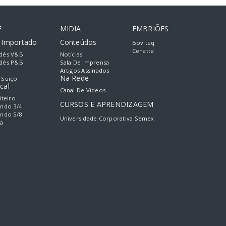
E
MIDIA
EMBRIÕES
e Importado
Conteúdos
Boviteq
Cenatte
dês V&B
Notícias
dês P&B
Sala De Imprensa
Artigos Assinados
Na Rede
 Suiço
cal
Canal De Vídeos
iteiro
CURSOS E APRENDIZAGEM
ando 3/4
ando 5/8
Universidade Corporativa Semex
á