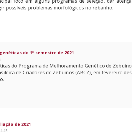
cipal foco em alguns programas de seleção, dar atençã
rigir possíveis problemas morfológicos no rebanho.
 genéticas do 1º semestre de 2021
3
éticas do Programa de Melhoramento Genético de Zebuínos
asileira de Criadores de Zebuínos (ABCZ), em fevereiro d
o.
liação de 2021
14:45