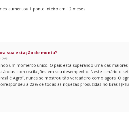
4
mex aumentou 1 ponto inteiro em 12 meses
 para sua estação de monta?
 12:51
ivendo um momento único. O país esta superando uma das maiores c
tâncias com oscilações em seu desempenho. Neste cenário o setor
rasil é Agro”, nunca se mostrou tão verdadeiro como agora. O agr
correspondeu a 22% de todas as riquezas produzidas no Brasil (PIB