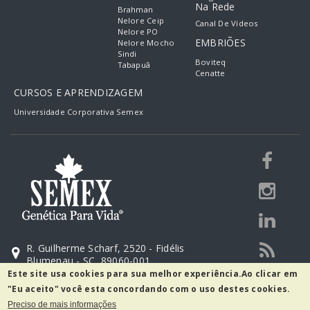
Na Rede
Brahman
Nelore Ceip
Canal De Vídeos
Nelore PO
EMBRIÕES
Nelore Mocho
Sindi
Boviteq
Tabapuã
Cenatte
CURSOS E APRENDIZAGEM
Universidade Corporativa Semex
R. Guilherme Scharf, 2520 - Fidélis
Blumenau - SC, 89060-001
Este site usa cookies para sua melhor experiência.
Ao clicar em
(47) 3231-0400
"Eu aceito" você esta concordando com o uso destes cookies.
marketing@semex.com.br
Preciso de mais informações