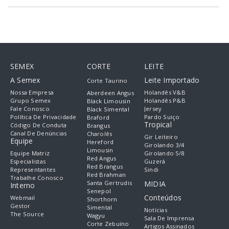
SEMEX
CORTE
LEITE
A Semex
Leite Importado
Corte Taurino
Nossa Empresa
Holandês V&B
Aberdeen Angus
Grupo Semex
Holandês P&B
Black Limousin
Fale Conosco
Jersey
Black Simental
Política De Privacidade
Pardo Suiço
Braford
Tropical
Código De Conduta
Brangus
Canal De Denúncias
Charolês
Gir Leiteiro
Equipe
Hereford
Girolando 3/4
Limousin
Equipe Matriz
Girolando 5/8
Red Angus
Especialistas
Guzerá
Red Brangus
Representantes
Sindi
Red Brahman
Trabalhe Conosco
Santa Gertrudis
MIDIA
Interno
Senepol
Conteúdos
Webmail
Shorthorn
Gestor
Simental
Notícias
The Source
Wagyu
Sala De Imprensa
Corte Zebuíno
Artigos Assinados