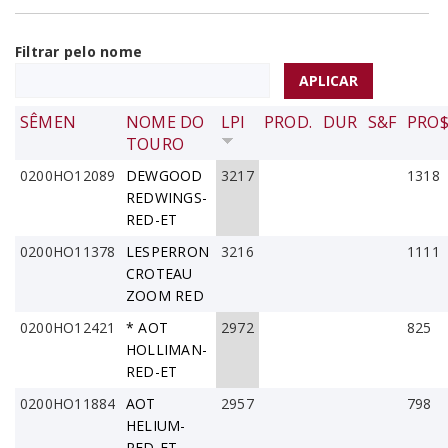
Filtrar pelo nome
SÊMEN
NOME DO
LPI
PROD.
DUR
S&F
PRO
TOURO
0200HO12089
DEWGOOD
3217
1318
REDWINGS-
RED-ET
0200HO11378
LESPERRON
3216
1111
CROTEAU
ZOOM RED
0200HO12421
* AOT
2972
825
HOLLIMAN-
RED-ET
0200HO11884
AOT
2957
798
HELIUM-
RED-ET