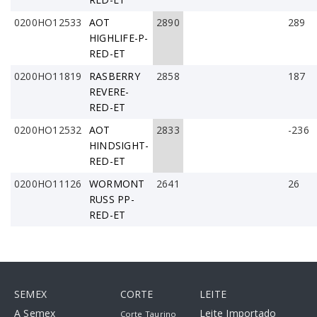
0200HO12533
AOT
2890
289
HIGHLIFE-P-
RED-ET
0200HO11819
RASBERRY
2858
187
REVERE-
RED-ET
0200HO12532
AOT
2833
-236
HINDSIGHT-
RED-ET
0200HO11126
WORMONT
2641
26
RUSS PP-
RED-ET
SEMEX
CORTE
LEITE
A Semex
Leite Importado
Corte Taurino