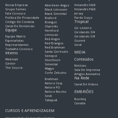
Nossa Empresa
Holandês V&B
Aberdeen Angus
Grupo Semex
Holandês P&B
Black Limousin
Fale Conosco
Jersey
Black Simental
Política De Privacidade
Pardo Suiço
Braford
Tropical
Código De Conduta
Brangus
Canal De Denúncias
Charolês
Gir Leiteiro
Equipe
Hereford
Girolando 3/4
Limousin
Equipe Matriz
Girolando 5/8
Red Angus
Especialistas
Guzerá
Red Brangus
Representantes
Sindi
Red Brahman
Trabalhe Conosco
Santa Gertrudis
MIDIA
Interno
Senepol
Conteúdos
Webmail
Shorthorn
Gestor
Simental
Notícias
The Source
Wagyu
Sala De Imprensa
Corte Zebuíno
Artigos Assinados
Na Rede
Brahman
Nelore Ceip
Canal De Vídeos
Nelore PO
EMBRIÕES
Nelore Mocho
Sindi
Boviteq
Tabapuã
Cenatte
CURSOS E APRENDIZAGEM
Universidade Corporativa Semex