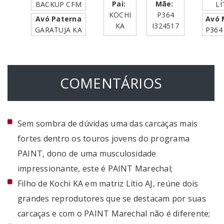
Pai:
Mãe:
BACKUP CFM
LÍ
KOCHI
P364
Avó Paterna
Avó 
KA
I324517
GARATUJA KA
P364
COMENTÁRIOS
Sem sombra de dúvidas uma das carcaças mais
fortes dentro os touros jovens do programa
PAINT, dono de uma musculosidade
impressionante, este é PAINT Marechal;
Filho de Kochi KA em matriz Lítio AJ, reúne dois
grandes reprodutores que se destacam por suas
carcaças e com o PAINT Marechal não é diferente;