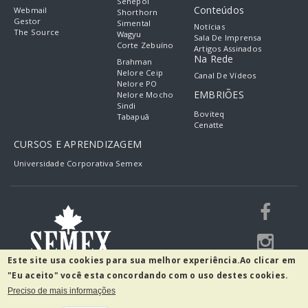
Senepol
Conteúdos
Webmail
Shorthorn
Gestor
Simental
Notícias
The Source
Wagyu
Sala De Imprensa
Corte Zebuíno
Artigos Assinados
Na Rede
Brahman
Nelore Ceip
Canal De Vídeos
Nelore PO
EMBRIÕES
Nelore Mocho
Sindi
Boviteq
Tabapuã
Cenatte
CURSOS E APRENDIZAGEM
Universidade Corporativa Semex
Este site usa cookies para sua melhor experiência.
Ao clicar em
"Eu aceito" você esta concordando com o uso destes cookies.
Preciso de mais informações
R. Guilherme Scharf, 2520 - Fidélis