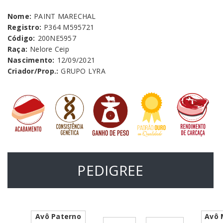
Nome:
PAINT MARECHAL
Registro:
P364 M595721
Código:
200NE5957
Raça:
Nelore Ceip
Nascimento:
12/09/2021
Criador/Prop.:
GRUPO LYRA
PEDIGREE
Avô Paterno
Avô 