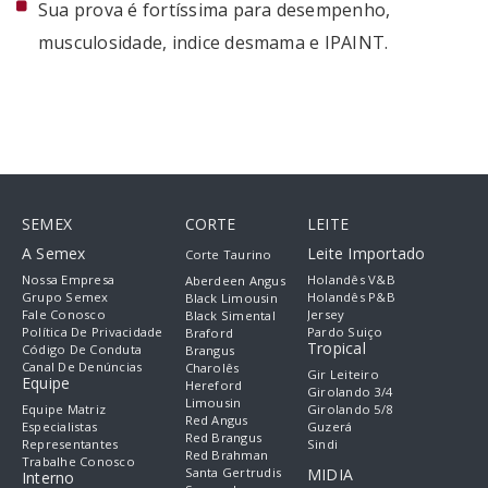
Sua prova é fortíssima para desempenho,
musculosidade, indice desmama e IPAINT.
SEMEX
CORTE
LEITE
A Semex
Leite Importado
Corte Taurino
Nossa Empresa
Holandês V&B
Aberdeen Angus
Grupo Semex
Holandês P&B
Black Limousin
Fale Conosco
Jersey
Black Simental
Política De Privacidade
Pardo Suiço
Braford
Tropical
Código De Conduta
Brangus
Canal De Denúncias
Charolês
Gir Leiteiro
Equipe
Hereford
Girolando 3/4
Limousin
Equipe Matriz
Girolando 5/8
Red Angus
Especialistas
Guzerá
Red Brangus
Representantes
Sindi
Red Brahman
Trabalhe Conosco
Santa Gertrudis
MIDIA
Interno