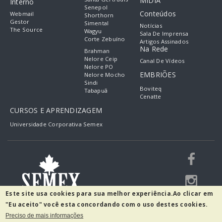
MIDIA
Interno
Senepol
Conteúdos
Webmail
Shorthorn
Gestor
Simental
Notícias
The Source
Wagyu
Sala De Imprensa
Corte Zebuíno
Artigos Assinados
Na Rede
Brahman
Nelore Ceip
Canal De Vídeos
Nelore PO
EMBRIÕES
Nelore Mocho
Sindi
Boviteq
Tabapuã
Cenatte
CURSOS E APRENDIZAGEM
Universidade Corporativa Semex
Este site usa cookies para sua melhor experiência.
Ao clicar em
"Eu aceito" você esta concordando com o uso destes cookies.
Preciso de mais informações
R. Guilherme Scharf, 2520 - Fidélis