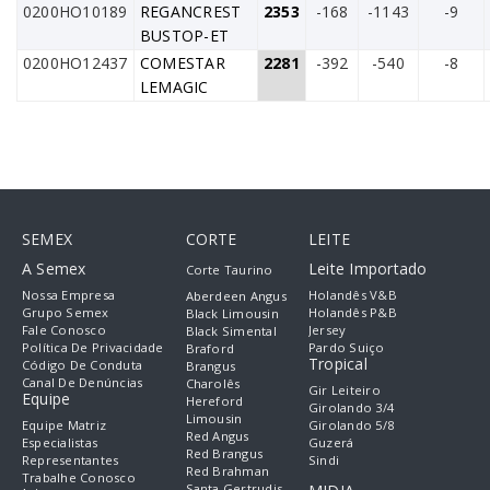
0200HO10189
REGANCREST
2353
-168
-1143
-9
BUSTOP-ET
0200HO12437
COMESTAR
2281
-392
-540
-8
LEMAGIC
SEMEX
CORTE
LEITE
A Semex
Leite Importado
Corte Taurino
Nossa Empresa
Holandês V&B
Aberdeen Angus
Grupo Semex
Holandês P&B
Black Limousin
Fale Conosco
Jersey
Black Simental
Política De Privacidade
Pardo Suiço
Braford
Tropical
Código De Conduta
Brangus
Canal De Denúncias
Charolês
Gir Leiteiro
Equipe
Hereford
Girolando 3/4
Limousin
Equipe Matriz
Girolando 5/8
Red Angus
Especialistas
Guzerá
Red Brangus
Representantes
Sindi
Red Brahman
Trabalhe Conosco
Santa Gertrudis