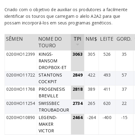
Criado com o objetivo de auxiliar os produtores a facilmente
identificar os touros que carregam o alelo A2A2 para que
possam incorporá-los em seus programas genéticos.
SÊMEN
NOME DO
TPI
NM$
LEITE
GORD.
TOURO
0200HO12399
KINGS-
3063
305
526
35
RANSOM
DROPBOX-ET
0200HO11722
STANTONS
2849
422
493
57
COCKPIT
0200HO11768
PROGENESIS
2818
389
411
37
BREVILLE
0200HO11254
SWISSBEC
2734
265
620
22
TROUBADOUR
0200HO10890
LEGEND-
2464
-264
-400
-15
MAKER
VICTOR