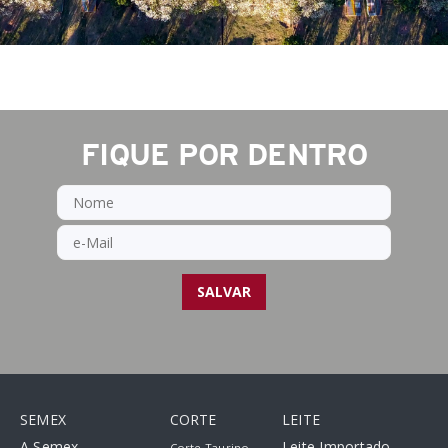
FIQUE POR DENTRO
*
Nome
*
e-Mail
SEMEX
CORTE
LEITE
A Semex
Leite Importado
Corte Taurino