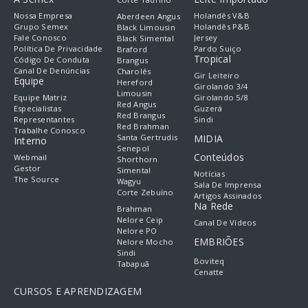
Nossa Empresa
Holandês V&B
Aberdeen Angus
Grupo Semex
Holandês P&B
Black Limousin
Fale Conosco
Jersey
Black Simental
Política De Privacidade
Pardo Suiço
Braford
Tropical
Código De Conduta
Brangus
Canal De Denúncias
Charolês
Gir Leiteiro
Equipe
Hereford
Girolando 3/4
Limousin
Equipe Matriz
Girolando 5/8
Red Angus
Especialistas
Guzerá
Red Brangus
Representantes
Sindi
Red Brahman
Trabalhe Conosco
Santa Gertrudis
MIDIA
Interno
Senepol
Conteúdos
Webmail
Shorthorn
Gestor
Simental
Notícias
The Source
Wagyu
Sala De Imprensa
Corte Zebuíno
Artigos Assinados
Na Rede
Brahman
Nelore Ceip
Canal De Vídeos
Nelore PO
EMBRIÕES
Nelore Mocho
Sindi
Boviteq
Tabapuã
Cenatte
CURSOS E APRENDIZAGEM