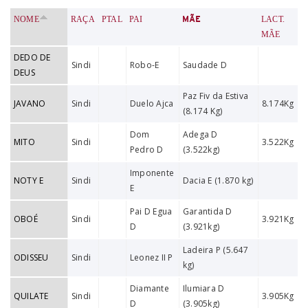
NOME
RAÇA
PTAL
PAI
MÃE
LACT.
MÃE
DEDO DE
Sindi
Robo-E
Saudade D
DEUS
Paz Fiv da Estiva
JAVANO
Sindi
Duelo Ajca
8.174Kg
(8.174 Kg)
Dom
Adega D
MITO
Sindi
3.522Kg
Pedro D
(3.522kg)
Imponente
NOTY E
Sindi
Dacia E (1.870 kg)
E
Pai D Egua
Garantida D
OBOÉ
Sindi
3.921Kg
D
(3.921kg)
Ladeira P (5.647
ODISSEU
Sindi
Leonez II P
kg)
Diamante
Ilumiara D
QUILATE
Sindi
3.905Kg
D
(3.905kg)