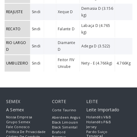
Demasia D (3.156
REAJUSTE
Sindi
Xeque D
kg)
Labaça D (4.765
RECATO
Sindi
Falante D
kg)
RIO LARGO
Diamante
Sindi
Adega D (3.522)
D
D
Feitor FIV
UMBUZEIRO
Sindi
Nety - E (4.766kg)
4.766Kg
Uniube
SEMEX
CORTE
LEITE
A Semex
Leite Importado
Corte Taurino
Nossa Empresa
Holandês V&B
Aberdeen Angus
Grupo Semex
Holandês P&B
Black Limousin
Fale Conosco
Jersey
Black Simental
Política De Privacidade
Pardo Suiço
Braford
Tropical
Código De Conduta
Brangus