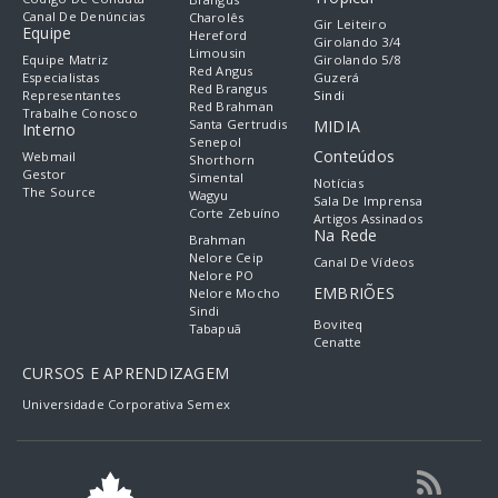
Canal De Denúncias
Charolês
Gir Leiteiro
Equipe
Hereford
Girolando 3/4
Limousin
Equipe Matriz
Girolando 5/8
Red Angus
Especialistas
Guzerá
Red Brangus
Representantes
Sindi
Red Brahman
Trabalhe Conosco
Santa Gertrudis
MIDIA
Interno
Senepol
Conteúdos
Webmail
Shorthorn
Gestor
Simental
Notícias
The Source
Wagyu
Sala De Imprensa
Corte Zebuíno
Artigos Assinados
Na Rede
Brahman
Nelore Ceip
Canal De Vídeos
Nelore PO
EMBRIÕES
Nelore Mocho
Sindi
Boviteq
Tabapuã
Cenatte
CURSOS E APRENDIZAGEM
Universidade Corporativa Semex