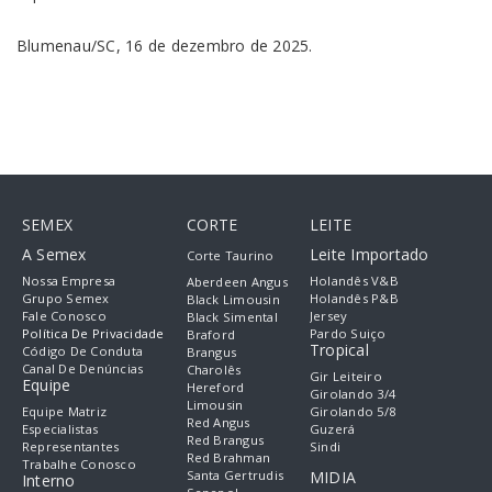
Blumenau/SC, 16 de dezembro de 2025.
SEMEX
CORTE
LEITE
A Semex
Leite Importado
Corte Taurino
Nossa Empresa
Holandês V&B
Aberdeen Angus
Grupo Semex
Holandês P&B
Black Limousin
Fale Conosco
Jersey
Black Simental
Política De Privacidade
Pardo Suiço
Braford
Tropical
Código De Conduta
Brangus
Canal De Denúncias
Charolês
Gir Leiteiro
Equipe
Hereford
Girolando 3/4
Limousin
Equipe Matriz
Girolando 5/8
Red Angus
Especialistas
Guzerá
Red Brangus
Representantes
Sindi
Red Brahman
Trabalhe Conosco
Santa Gertrudis
MIDIA
Interno