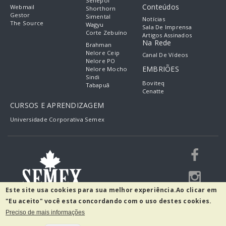
Senepol
Conteúdos
Webmail
Shorthorn
Gestor
Simental
Notícias
The Source
Wagyu
Sala De Imprensa
Corte Zebuíno
Artigos Assinados
Na Rede
Brahman
Nelore Ceip
Canal De Vídeos
Nelore PO
EMBRIÕES
Nelore Mocho
Sindi
Boviteq
Tabapuã
Cenatte
CURSOS E APRENDIZAGEM
Universidade Corporativa Semex
Este site usa cookies para sua melhor experiência.
Ao clicar em
"Eu aceito" você esta concordando com o uso destes cookies.
Preciso de mais informações
R. Guilherme Scharf, 2520 - Fidélis